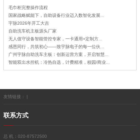
毛巾柜完整操作流程
国家战略赋能下，自助设备行业迈入数智化发展...
宇脉2026年开工大吉
自助洗车机主板源头厂家
无人值守设备智能管控专家，一卡通用+定制方...
感恩同行，共筑初心——致宇脉电子的每一位伙...
广州宇脉自助洗车主板：创新运营方案，开启智慧...
智能双出水控机：冷热自选，计费精准，校园/商业...
友情链接： |
联系方式
总 机：
020-87572500