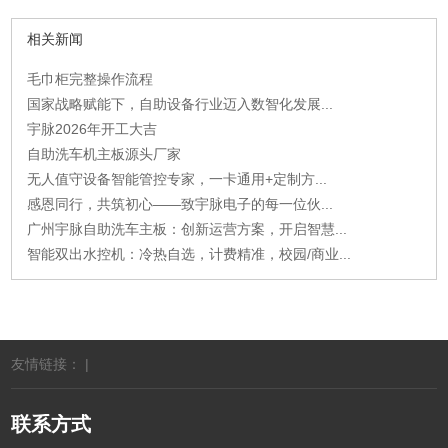
相关新闻
毛巾柜完整操作流程
国家战略赋能下，自助设备行业迈入数智化发展...
宇脉2026年开工大吉
自助洗车机主板源头厂家
无人值守设备智能管控专家，一卡通用+定制方...
感恩同行，共筑初心——致宇脉电子的每一位伙...
广州宇脉自助洗车主板：创新运营方案，开启智慧...
智能双出水控机：冷热自选，计费精准，校园/商业...
友情链接： |
联系方式