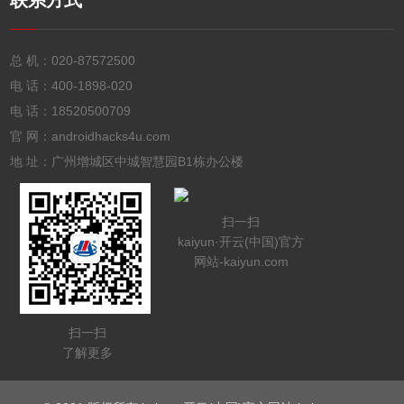
联系方式
总 机：
020-87572500
电 话：
400-1898-020
电 话：
18520500709
官 网：androidhacks4u.com
地 址：广州增城区中城智慧园B1栋办公楼
扫一扫
kaiyun·开云(中国)官方
网站-kaiyun.com
扫一扫
了解更多