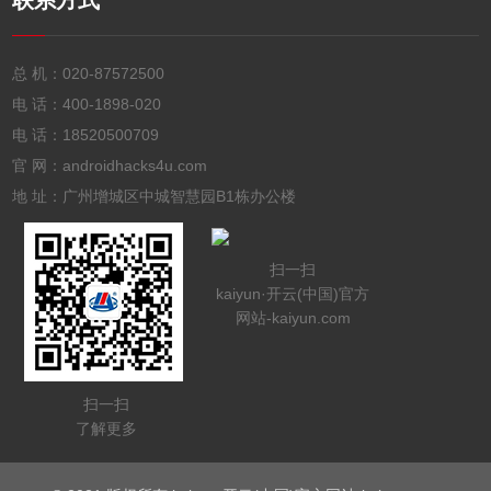
联系方式
总 机：
020-87572500
电 话：
400-1898-020
电 话：
18520500709
官 网：androidhacks4u.com
地 址：广州增城区中城智慧园B1栋办公楼
扫一扫
kaiyun·开云(中国)官方
网站-kaiyun.com
扫一扫
了解更多