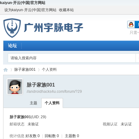
kaiyun·开云(中国)官方网站
设为kaiyun·开云(中国)官方网站
收藏本站
只需
论坛
脉子家族001
个人资料
脉子家族001
//androidhacks4u.com/forum/?29
宇
›
›
主题
个人资料
脉子家族001
(UID: 29)
邮箱状态
未验证
视频认证
未认证
统计信息
好友数 0
|
回帖数 0
|
主题数 0