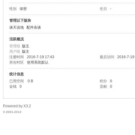
性别
保密
生日
-
脉
管理以下版块
谈天说地
配件杂谈
活跃概况
管理组
版主
用户组
版主
注册时间
2016-7-19 17:43
最后访问
2016-7-19
所在时区
使用系统默认
统计信息
电
已用空间
0 B
积分
0
金钱
0
贡献
0
Powered by
X3.2
© 2001-2013