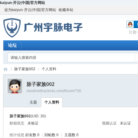
kaiyun·开云(中国)官方网站
设为kaiyun·开云(中国)官方网站
收藏本站
只需
论坛
脉子家族002
个人资料
脉子家族002
//androidhacks4u.com/forum/?30
宇
›
›
主题
个人资料
脉子家族002
(UID: 30)
邮箱状态
未验证
视频认证
未认证
统计信息
好友数 0
|
回帖数 0
|
主题数 0