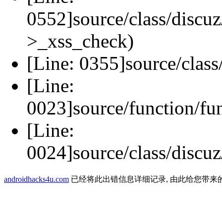
0552]source/class/discuz
>_xss_check)
[Line: 0355]source/class
[Line:
0023]source/function/fu
[Line:
0024]source/class/discuz
androidhacks4u.com
已经将此出错信息详细记录, 由此给您带来