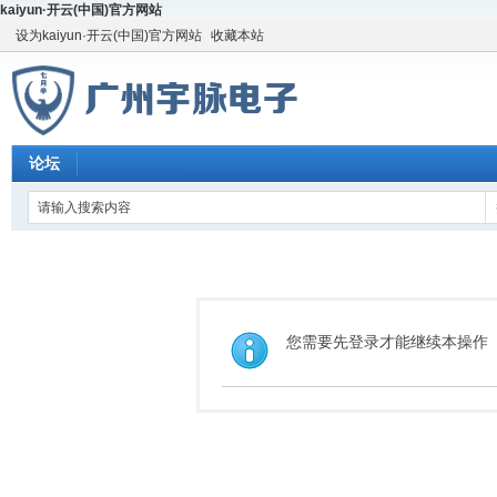
kaiyun·开云(中国)官方网站
设为kaiyun·开云(中国)官方网站
收藏本站
论坛
您需要先登录才能继续本操作