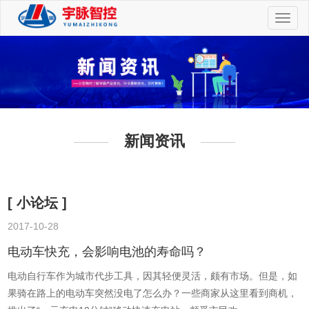
切
换
导
航
新闻资讯
[ 小论坛 ]
2017-10-28
2
电动车快充，会影响电池的寿命吗？
电动自行车作为城市代步工具，因其轻便灵活，颇有市场。但是，如
果骑在路上的电动车突然没电了怎么办？一些商家从这里看到商机，