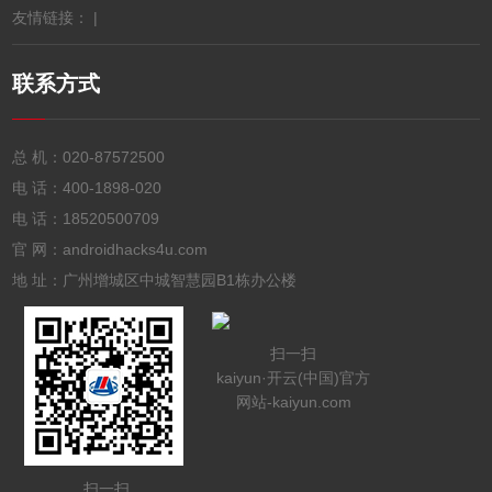
友情链接： |
联系方式
总 机：
020-87572500
电 话：
400-1898-020
电 话：
18520500709
官 网：androidhacks4u.com
地 址：广州增城区中城智慧园B1栋办公楼
扫一扫
kaiyun·开云(中国)官方
网站-kaiyun.com
扫一扫