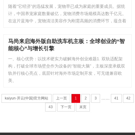
随着“它经济”的迅猛发展，宠物早已成为家庭的重要成员。据统
计，中国养宠家庭数量破亿，宠物消费市场规模高达数千亿元。
在这片蓝海中，宠物清洁美容作为刚需高频的消费环节，蕴含着
马尚来启海外版自助洗车机主板：全球创业的“智
能核心”与增长引擎
一、核心优势：以技术硬实力破解海外创业难题1. 双轨适配架
构，打破全球市场壁垒作为设备的“智能大脑”，主板深度承载双
轨并行核心亮点，底层针对海外市场定制开发，可无缝兼容欧
美、
……
kaiyun·开云(中国)官方网站
上一页
1
2
3
41
42
43
下一页
末页