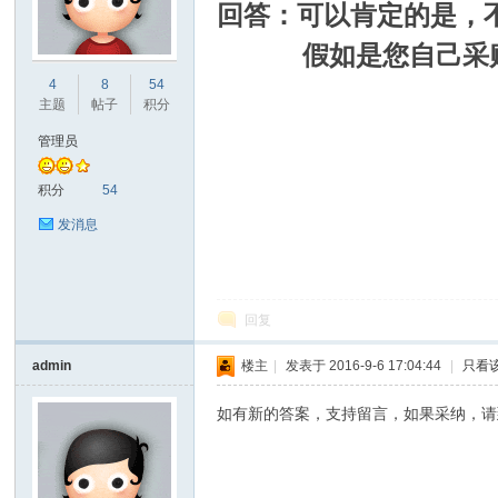
回答：可以肯定的是，
假如是您自己采购的投
脉
4
8
54
主题
帖子
积分
管理员
积分
54
发消息
电
回复
admin
楼主
|
发表于 2016-9-6 17:04:44
|
只看
如有新的答案，支持留言，如果采纳，请