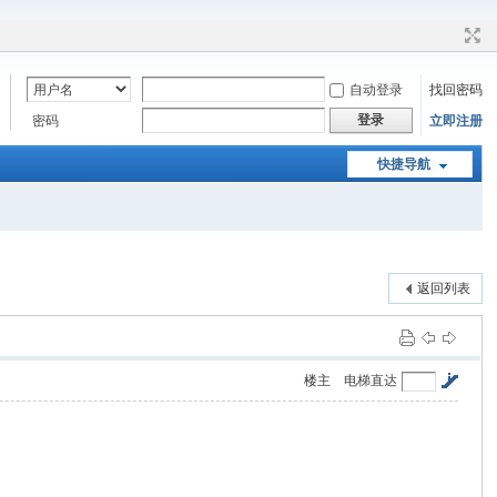
自动登录
找回密码
登录
密码
立即注册
快捷导航
返回列表
楼主
电梯直达