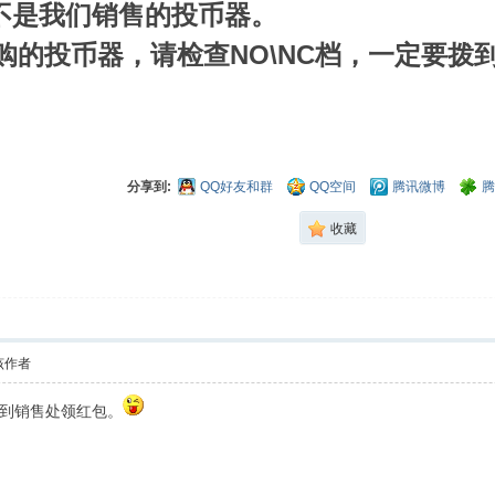
不是我们销售的投币器。
币器，请检查NO\NC档，一定要拨到
分享到:
QQ好友和群
QQ空间
腾讯微博
腾
收藏
该作者
到销售处领红包。