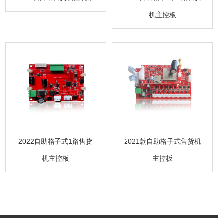
机主控板
2022自助格子式1路售货
2021款自助格子式售货机
机主控板
主控板