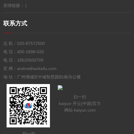
友情链接： |
联系方式
总 机：
020-87572500
电 话：
400-1898-020
电 话：
18520500709
官 网：androidhacks4u.com
地 址：广州增城区中城智慧园B1栋办公楼
扫一扫
kaiyun·开云(中国)官方
网站-kaiyun.com
扫一扫