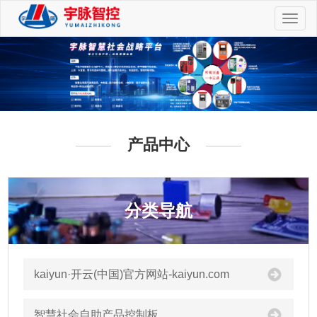
切
换
导
航
产品中心
分类导航
kaiyun·开云(中国)官方网站-kaiyun.com
智慧社会自助产品控制板