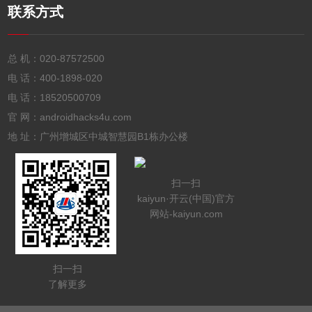
联系方式
总 机：
020-87572500
电 话：
400-1898-020
电 话：
18520500709
官 网：androidhacks4u.com
地 址：广州增城区中城智慧园B1栋办公楼
扫一扫
kaiyun·开云(中国)官方
网站-kaiyun.com
扫一扫
了解更多