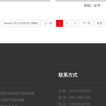
系统）证书
kaiyun·开云(中国)官方网站
上一页
1
2
3
下一页
末页
联系方式
总 机：
020-87572500
智慧社会自助产品控制板
电 话：
400-1898-020
工控类产品控制板
电 话：
18520500709