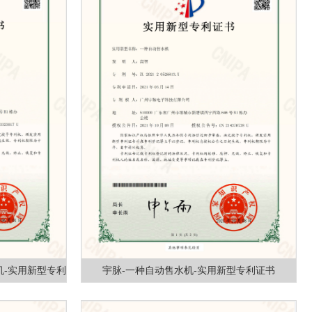
机-实用新型专利
宇脉-一种自动售水机-实用新型专利证书