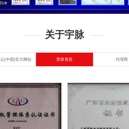
关于宇脉
·开云(中国)官方网站
荣誉资质
代理商