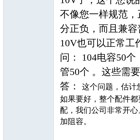
子
不像您一样规范，
分正负，而且兼容
10V也可以正常工
问：
104电容50个
技
管50个 。这些需
答：
这个问题，估计
如果要好，整个配件都
配，我们公司非常开心
加阻容。
术