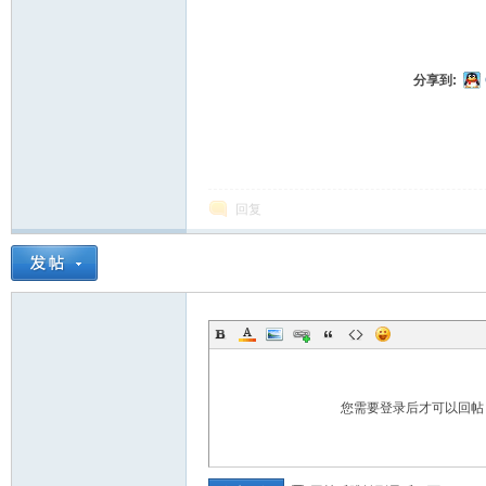
分享到:
回复
您需要登录后才可以回