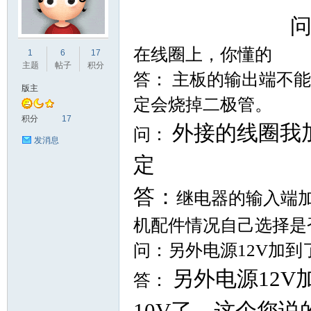
问
脉
在线圈上，你懂的
1
6
17
主题
帖子
积分
答：
主板的输出端不能
版主
定会烧掉二极管。
积分
17
外接的线圈我
问：
发消息
定
电
答：
继电器的输入端
机配件情况自己选择是
问：
另外电源12V加到
另外电源12
答：
10V了
，这个您说