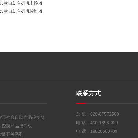
005款自助售奶机主控板
029款自助售奶机控制板
联系方式
总 机：
020-87572500
智慧社会自助产品控制板
电 话：
400-1898-020
工控类产品控制板
电 话：
18520500709
智能开关系列