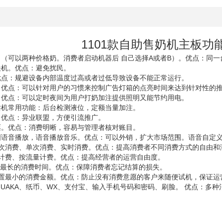
绍
1101款自助售奶机主板功
出（可以两种价格奶。消费者启动机器后 自己选择A或者B）。优点：同
关机。优点：避免扰民。
优点：规避设备内部温度过高或者过低导致设备不能正常运行。
。优点：可以针对用户的习惯来控制广告灯箱的点亮时间来达到针对性的
。优点：可以定时夜间为用户打奶加注提供照明又能节约用电。
卖机常用功能：后台检测液位，定额当量加注。
。优点：异业联盟，方便引流推广。
票。优点：消费明晰，容易与管理者核对账目。
国语音播放，语音播放音乐。优点：可以外销，扩大市场范围。语音自定
按次消费、单次消费、实时消费。优点：提高消费者不同消费方式的自由和
间计费、按流量计费。优点：提高经营者的运营自由度。
设置最长的消费时间。优点：保障消费者忘记结算的损失。
设置最小的消费金额。优点：防止没有消费意愿的客户来随便试机，保证运
SHUAKA、纸币、WX、支付宝、输入手机号码和密码、刷脸。 优点：多