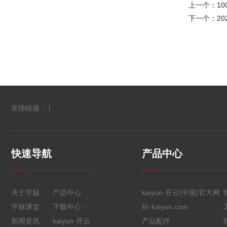
上一个：
1
下一个：
2
友情链接： |
快速导航
产品中心
关于宇脉
产品中心
kaiyun·开云(中国)官方网
宇脉课堂
下载中心
站-kaiyun.com
新闻资讯
kaiyun·开云
产品配件